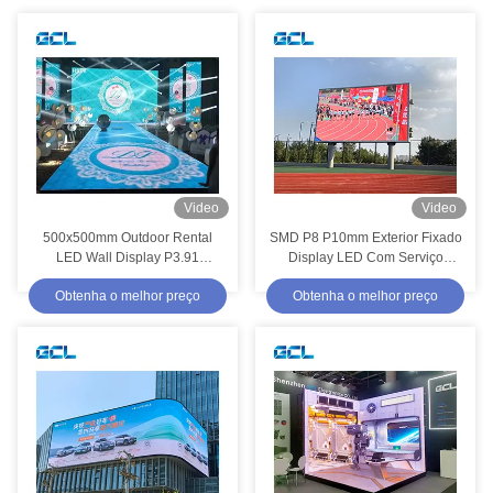
Video
Video
500x500mm Outdoor Rental
SMD P8 P10mm Exterior Fixado
LED Wall Display P3.91
Display LED Com Serviço
Splicing Seamless LED Video
Frente Atrás Ecrã de Display
Obtenha o melhor preço
Obtenha o melhor preço
Screen Stage Background LED
LED Protegido de Água
Pane
Publicidade