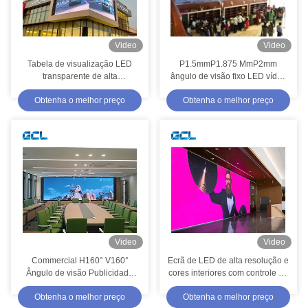
Video
Video
Tabela de visualização LED
P1.5mmP1.875 MmP2mm
transparente de alta
ângulo de visão fixo LED vídeo
precisãoP10.4mmP15.6 25mm
interior painel de parede ecrã
Obtenha o melhor preço
Obtenha o melhor preço
para publicidade
fácil de instalar
Video
Video
Commercial H160° V160°
Ecrã de LED de alta resolução e
Ângulo de visão Publicidade
cores interiores com controle de
LED Display Screen Alta
rede
Obtenha o melhor preço
Obtenha o melhor preço
resolução