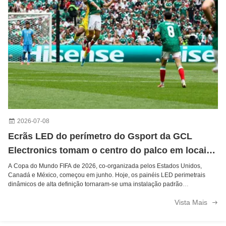
Outdoor Waterproof Full-Color Digital Poster GCL GSurface V 1000*1000mm P3.9 P4.81 P6 P7 P10mm
Ecrã de exibição de publicidade LED P10mm ao ar livre 10000 Horas de vida útil Alto brilho
Ecrã LED RGB de alta definição de alta luminosidade para painel externo Tamanho 960*960 mm
Indoor P2.5 P3.91 Led Display 1000 Nit 500 X 500 Show Panel Aluguel de telas gigantes para equipamentos de aluguel de festas
XR And Virtual Virtual Studio P1.9P2.6 Teatro LED de fundo Decoração do palco do casamento
2026-07-08
Ecrãs LED do perímetro do Gsport da GCL
Electronics tomam o centro do palco em locais
de futebol
A Copa do Mundo FIFA de 2026, co-organizada pelos Estados Unidos,
Canadá e México, começou em junho. Hoje, os painéis LED perimetrais
dinâmicos de alta definição tornaram-se uma instalação padrão
indispensável para torneios de futebol de elite. Adaptados exclusivamente
Vista Mais
para cenários de instalações ...