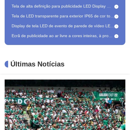
Tela de alta definição para publicidade LED Display Wide Angel LED Mesh
Tela de LED transparente para exterior IP65 de cor total, tamanho do painel 500*1000mm, para instalações criativas
Display de tela LED de evento de parede de vídeo LED de palco flexível personalizável
Ecrã de publicidade ao ar livre a cores inteiras, à prova d'água, de alta resistência
Ecrã de exibição eletrônica exterior personalizável para publicidade Publicação
Espetáculo de fundo LED para exibição exterior Economia de energia P4.8 Aluguel de exibição LED exterior
IP65 Prata P15.6 Painel de visualização LED transparente com alta taxa de atualização
Últimas Notícias
Tela virtual virtual do diodo emissor de luz do estúdio da exposição de diodo emissor de luz P2.6 do fundo XR para a decoração da fase do casamento
Display LED de fundo de palco externo Instalação rápida P3.9 Aluguel Display LED externo
1200nits Alto brilho LED Video Wall Flexível Screen P1.95 Indoor Use Ggalaxy Series
HD P1.875 LED Outdoor Poster Display Solução atraente para publicidade comercial
Tela de exibição personalizada privada Gstar-II P3.91 P4.81mm 7680Hz com alta taxa de atualização para instalação fixa interna
Parede de vídeo LED interior 500*1000mm P1.95mm P2.5mm Alta definição para instalação fixa
Alto desempenho Gsuperfície V P3.9 P4.81 P6.25 P7.81 P10.4 Quadro de publicidade digital ao ar livre para uso comercial