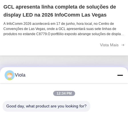
GCL apresenta linha completa de soluções de
display LED na 2026 InfoComm Las Vegas
A InfoComm 2026 acontecerá em 17 de junho, hora local, no Centro de
Convenções de Las Vegas, onde a GCL apresentará suas sete linhas de
produtos no estande C8779.O portfólio exposto abrange soluções de display
LED de aluguer e instalação fixaApoiado pela marca- Não.O centro de
operações localizado, ...
Vista Mais
Viola
Contato Rápido
Endereço
12:34 PM
9o andar, Edifício 5, Centro Heng Ming Wan Chuang Hui,
Good day, what product are you looking for?
Comunidade Hui Long Pu, Rua Longcheng, Longgang,
Shenzhen, Guangdong
Telefone