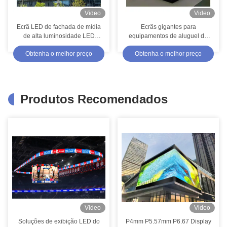
Video
Video
Ecrã LED de fachada de mídia
Ecrãs gigantes para
de alta luminosidade LED
equipamentos de aluguel de
parede de vídeo LED à prova
festas
Obtenha o melhor preço
Obtenha o melhor preço
d'água com chip Nationstar
Produtos Recomendados
Video
Video
Soluções de exibição LED do
P4mm P5.57mm P6.67 Display