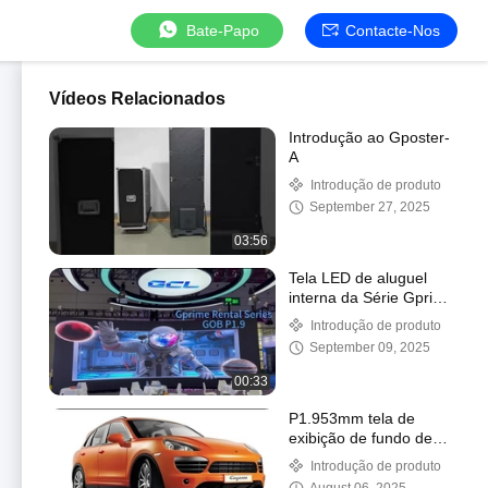
Bate-Papo
Contacte-Nos
Vídeos Relacionados
Introdução ao Gposter-
A
Introdução de produto
September 27, 2025
03:56
Tela LED de aluguel
interna da Série Gprime
GOB P1.9 para
Introdução de produto
decoração de palco de
September 09, 2025
casamento
00:33
P1.953mm tela de
exibição de fundo de
palco e tela de exibição
Introdução de produto
de piso