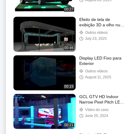
August 06, 2025
00:27
Efeito de tela de
exibição 3D a olho nu
ao ar livre
Outros vídeos
July 23, 2025
00:46
Display LED Fixo para
Exterior
Outros vídeos
August 11, 2025
00:15
GCL GTV HD Indoor
Narrow Pixel Pitch LED
Display para sala de
Vídeo do caso
aula P0.9 P1.25 P1.875
June 20, 2024
00:21